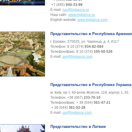
+7 (495)
940-33-98
E-mail:
rus@higlance.ru
Наш сайт:
www.higlance.ru
English website:
www.higlance.com
Представительство в Республика Армени
г. Ереван, 375025, ул. Чаренца, д. 4, #117
Телефон: 8 10 (374)
934-82-084
Телефон/факс: 8 10 (374)
105-50-526
E-mail:
am@higlance.com
Представительство в Республике Украина
м. Київ, пр-т. 40-річчя Жовтня, 118, корпус 1, #1
Телефон: +38 (067)
233-70-10
Телефон/факс: + 38 (044)
561-47-21
+ 38 (044)
361-52-28
E-mail:
ua@higlance.com
Представительство в Латвии