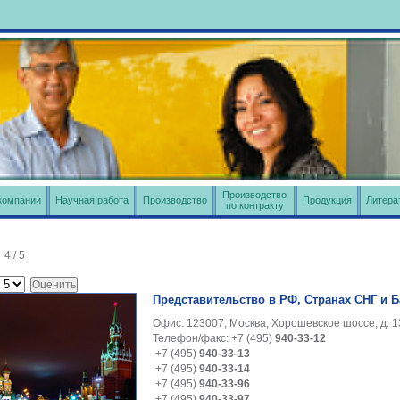
Производство
компании
Научная работа
Производство
Продукция
Литера
по контракту
:
4
/
5
Представительство в РФ, Странах СНГ и Б
Офис: 123007, Москва, Хорошевское шоссе, д. 13 
Телефон/факс: +7 (495)
940-33-12
+7 (495)
940-33-13
+7 (495)
940-33-14
+7 (495)
940-33-96
+7 (495)
940-33-97