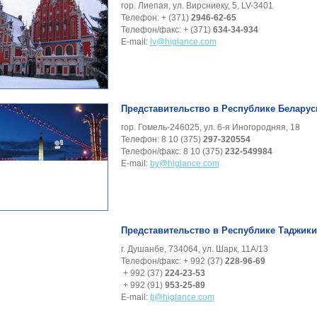
гор. Лиепая, ул. Вирсниеку, 5, LV-3401
Телефон: + (371)
2946-62-65
Телефон/факс: + (371)
634-34-934
E-mail:
lv@higlance.com
Представительство в Республике Беларус
гор. Гомель-246025, ул. 6-я Иногородняя, 18
Телефон: 8 10 (375)
297-320554
Телефон/факс: 8 10 (375)
232-549984
E-mail:
by@higlance.com
Представительство в Республике Таджики
г. Душанбе, 734064, ул. Шарк, 11А/13
Телефон/факс: + 992 (37)
228-96-69
+ 992 (37)
224-23-53
+ 992 (91)
953-25-89
E-mail:
tj@higlance.com