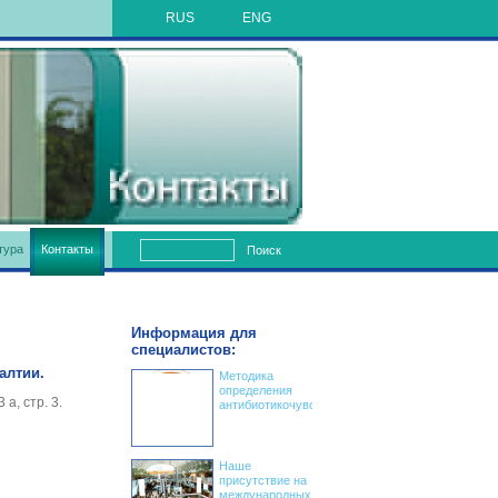
RUS
ENG
тура
Контакты
Поиск
Информация для
специалистов:
алтии.
Методика
определения
а, стр. 3.
антибиотикочувствительности
Наше
присутствие на
международных