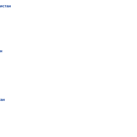
истан
ан
тан