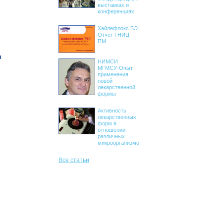
выставках и
конференциях
Хайлефлокс БЭ
Отчет ГНИЦ
ПМ
я
НИМСИ
МГМСУ-Опыт
применения
новой
лекарственной
формы
Активность
лекарственных
форм в
отношении
различных
микроорганизмов
Все статьи