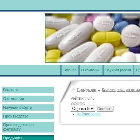
Главная
О компании
Научная работа
Пр
Продукция
→
Классификация по з
Главная
Рейтинг:
0
/
5
О компании
Научная работа
Хайдипрессо
Производство
Производство по
контракту
Продукция