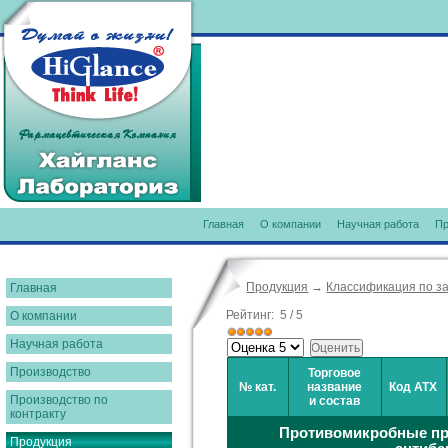
Главная
О компании
Научная работа
Пр
Продукция
→
Классификация по з
Главная
Рейтинг:
5
/
5
О компании
Научная работа
Производство
Торговое
№ кат.
название
Код АТХ
Производство по
и состав
контракту
Противомикробные пр
Продукция