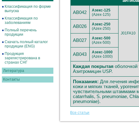
антиба
Классификация по форме
Азекс-125
выпуска
AB042
(Azex-125)
Классификация по
заболеваниям
Азекс-250
AB026
(Azex-250)
Полный перечень
J01FA10
продукции
Азекс-500
AB027
Скачать полный каталог
(Azex-500)
продукции (ENG)
Азекс-1000
Продукция
AB043
(Azex-1000)
зарегистрирована в
странах СНГ
Каждая покрытая
оболочкой 
Литература
Азитромицин USP.
Контакты
Показания:
Для лечения инфе
кожи и мягких тканей, уроген
чувствительными штаммами мик
catarrhalis, S. pneumoniae, C
pneumoniae).
Все статьи