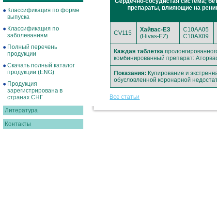
Сердечно-сосудистая система; бе
препараты, влияющие на рени
Классификация по форме
выпуска
Классификация по
Хайвас-ЕЗ
C10AA05
CV115
заболеваниям
(Hivas-EZ)
C10AX09
Полный перечень
Каждая таблетка
пролонгированног
продукции
комбинированный препарат: Аторвас
Скачать полный каталог
продукции (ENG)
Показания:
Купирование и экстренн
обусловленной коронарной недоста
Продукция
зарегистрирована в
Все статьи
странах СНГ
Литература
Контакты