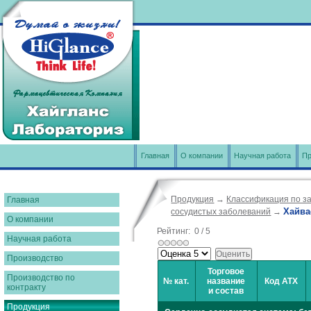
Главная
О компании
Научная работа
Пр
Продукция
→
Классификация по з
Главная
Хайва
сосудистых заболеваний
→
О компании
Рейтинг:
0
/
5
Научная работа
Производство
Торговое
Производство по
№ кат.
название
Код АТХ
контракту
и состав
Продукция